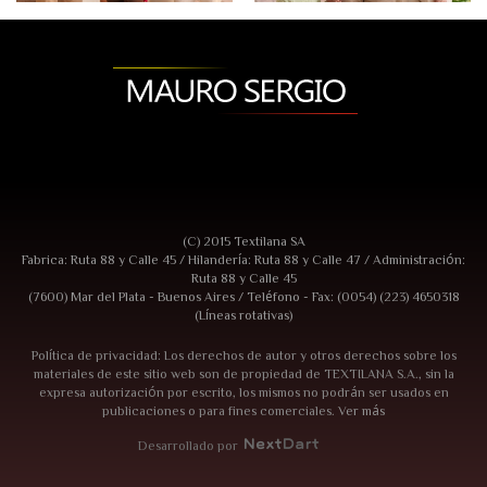
(C) 2015 Textilana SA
Fabrica: Ruta 88 y Calle 45 / Hilandería: Ruta 88 y Calle 47 / Administración:
Ruta 88 y Calle 45
(7600) Mar del Plata - Buenos Aires / Teléfono - Fax: (0054) (223) 4650318
(Líneas rotativas)
Política de privacidad: Los derechos de autor y otros derechos sobre los
materiales de este sitio web son de propiedad de TEXTILANA S.A., sin la
expresa autorización por escrito, los mismos no podrán ser usados en
publicaciones o para fines comerciales.
Ver más
Desarrollado por