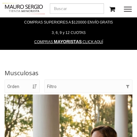
Men
COMPRAS SUPERIORES A $120000 ENVÍO GRATIS
3, 6, 9 y 12 CUOTAS
MAYORISTAS
COMPRAS
CLICK AQUÍ
Musculosas