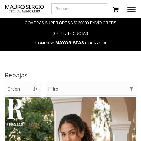
Men
COMPRAS SUPERIORES A $120000 ENVÍO GRATIS
3, 6, 9 y 12 CUOTAS
MAYORISTAS
COMPRAS
CLICK AQUÍ
Rebajas