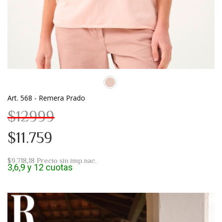
Art. 568 - Remera Prado
$12999
$11.759
$9.718,18
Precio sin imp.nac.
3,6,9 y 12 cuotas