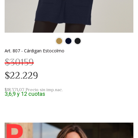
Art. 807 - Cárdigan Estocolmo
$30159
$22.229
$18.371,07
Precio sin imp.nac.
3,6,9 y 12 cuotas