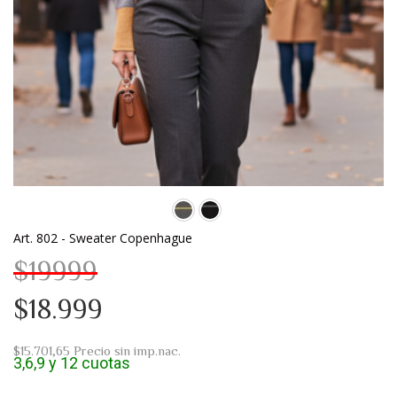
Art. 802 - Sweater Copenhague
$19999
$18.999
$15.701,65
Precio sin imp.nac.
3,6,9 y 12 cuotas