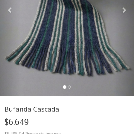
Bufanda Cascada
$6.649
$5.495,04
Precio sin imp.nac.