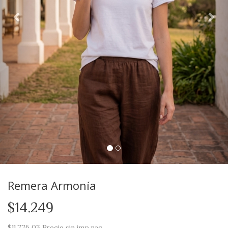
Remera Armonía
$14.249
$11.776,03
Precio sin imp.nac.