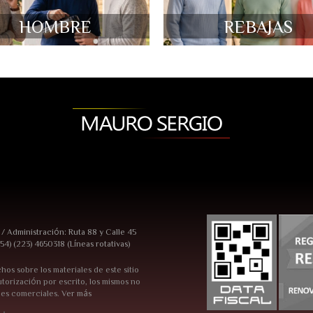
HOMBRE
REBAJAS
7 / Administración: Ruta 88 y Calle 45
54) (223) 4650318 (Líneas rotativas)
hos sobre los materiales de este sitio
torización por escrito, los mismos no
nes comerciales.
Ver más