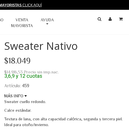
MAYORISTAS
CLICK AQUÍ
GO
VENTA
AYUDA
MAYORISTA
Sweater Nativo
$18.049
$14.916,53
Precio sin imp.nac.
3,6,9 y 12 cuotas
Artículo:
459
MÁS INFO
Hilado Cardado
Sweater cuello redondo.
Poliacrilo
Calce estándar.
Lana
Textura de lana, con alta capacidad calórica, segunda y tercera piel.
Nylon
Ideal para otoño/invierno.