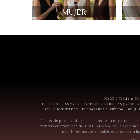
MUJER
(C) 2015 Textilana SA
Fabrica: Ruta 88 y Calle 45 / Hilandería: Ruta 88 y Calle 4
(7600) Mar del Plata - Buenos Aires / Teléfono - Fax: (00
Política de privacidad: Los derechos de autor y otros derec
web son de propiedad de TEXTILANA S.A., sin la expresa au
podrán ser usados en publicaciones o para fi